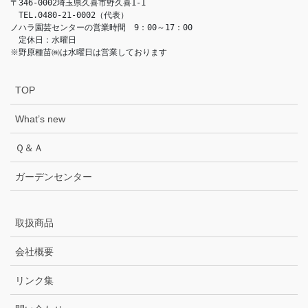
〒346-0002埼玉県久喜市野久喜1-1

　TEL.0480-21-0002（代表）

ノハラ園芸センターの営業時間　9：00～17：00

　定休日：水曜日　

※野原種苗㈱は水曜日は営業しております　
TOP
What’s new
Ｑ＆Ａ
ガーデンセンター
取扱商品
会社概要
リンク集