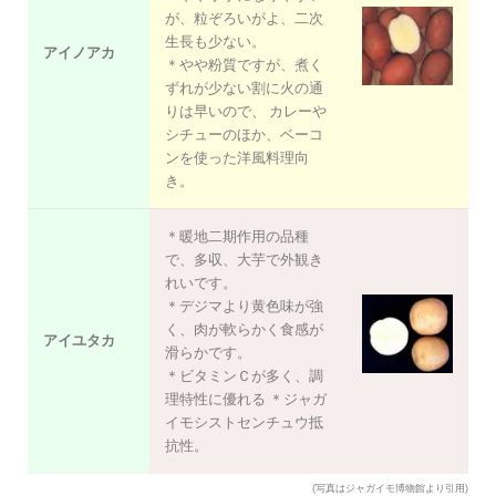
が、粒ぞろいがよ、二次
生長も少ない。
アイノアカ
＊やや粉質ですが、煮く
ずれが少ない割に火の通
りは早いので、 カレーや
シチューのほか、ベーコ
ンを使った洋風料理向
き。
＊暖地二期作用の品種
で、多収、大芋で外観き
れいです。
＊デジマより黄色味が強
く、肉が軟らかく食感が
アイユタカ
滑らかです。
＊ビタミンＣが多く、調
理特性に優れる ＊ジャガ
イモシストセンチュウ抵
抗性。
(写真はジャガイモ博物館より引用)