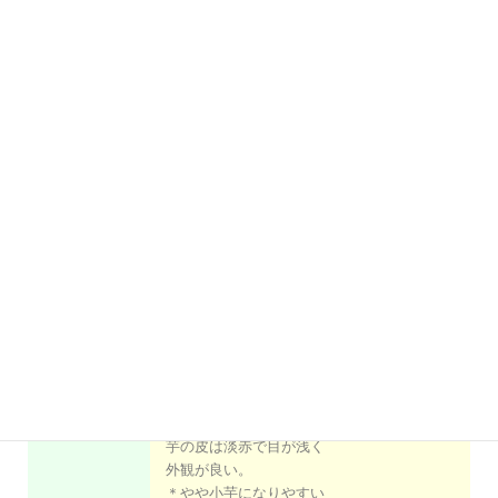
＊最近では、秋作として
利用が多くなってきまし
た。
＊春作秋作ようですが、
主に秋作として知られて
いる。
＊早期肥大性に優れ、春
作でも多収、やや粉質で
普賢丸
食味は良い。
(ふげんまる)
＊いもは丸くて目が浅
く、明るい黄色で外観が
良い。
＊ジャガイモシストセン
チュウに抵抗性（暖地向
けでは初）。
＊暖地二期作用の品種で
芋の皮は淡赤で目が浅く
外観が良い。
＊やや小芋になりやすい