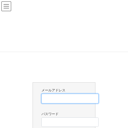
コ
ナ
ン
ビ
テ
ゲ
ン
ー
ツ
シ
会員ログイン
へ
ョ
ス
ン
キ
に
HOME
会員ログイン
ッ
移
プ
動
メールアドレス
パスワード