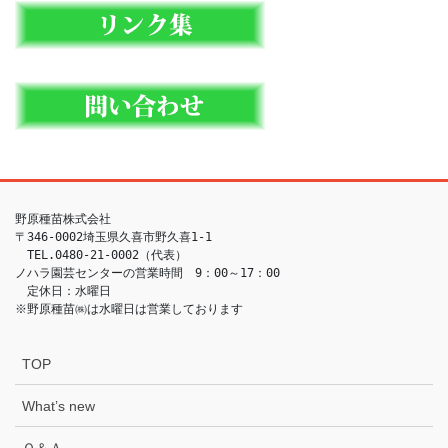
野原種苗株式会社　

〒346-0002埼玉県久喜市野久喜1-1

　TEL.0480-21-0002（代表）

ノハラ園芸センターの営業時間　9：00～17：00

　定休日：水曜日　

※野原種苗㈱は水曜日は営業しております　
TOP
What’s new